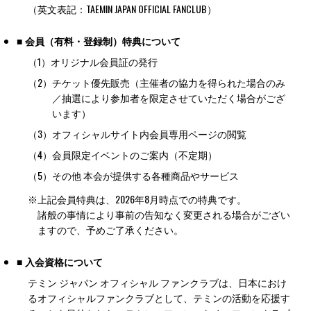
（英文表記：TAEMIN JAPAN OFFICIAL FANCLUB）
■ 会員（有料・登録制）特典について
（1）
オリジナル会員証の発行
（2）
チケット優先販売（主催者の協力を得られた場合のみ
／抽選により参加者を限定させていただく場合がござ
います）
（3）
オフィシャルサイト内会員専用ページの閲覧
（4）
会員限定イベントのご案内（不定期）
（5）
その他 本会が提供する各種商品やサービス
※
上記会員特典は、2026年8月時点での特典です。
諸般の事情により事前の告知なく変更される場合がござい
ますので、予めご了承ください。
■ 入会資格について
テミン ジャパン オフィシャル ファンクラブは、日本におけ
るオフィシャルファンクラブとして、テミンの活動を応援す