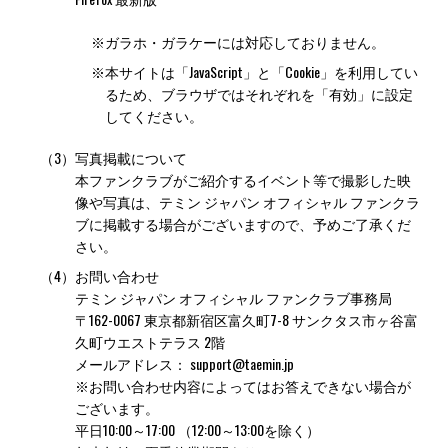
※
ガラホ・ガラケーには対応しておりません。
※
本サイトは「JavaScript」と「Cookie」を利用してい
るため、ブラウザではそれぞれを「有効」に設定
してください。
（3）
写真掲載について
本ファンクラブがご紹介するイベント等で撮影した映
像や写真は、テミン ジャパン オフィシャル ファンクラ
ブに掲載する場合がございますので、予めご了承くだ
さい。
（4）
お問い合わせ
テミン ジャパン オフィシャル ファンクラブ事務局
〒162-0067 東京都新宿区富久町7-8 サンクタス市ヶ谷富
久町ウエストテラス 2階
メールアドレス：
support@taemin.jp
※お問い合わせ内容によってはお答えできない場合が
ございます。
平日10:00～17:00 （12:00～13:00を除く）