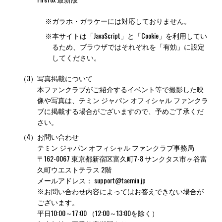
※
ガラホ・ガラケーには対応しておりません。
※
本サイトは「JavaScript」と「Cookie」を利用してい
るため、ブラウザではそれぞれを「有効」に設定
してください。
（3）
写真掲載について
本ファンクラブがご紹介するイベント等で撮影した映
像や写真は、テミン ジャパン オフィシャル ファンクラ
ブに掲載する場合がございますので、予めご了承くだ
さい。
（4）
お問い合わせ
テミン ジャパン オフィシャル ファンクラブ事務局
〒162-0067 東京都新宿区富久町7-8 サンクタス市ヶ谷富
久町ウエストテラス 2階
メールアドレス：
support@taemin.jp
※お問い合わせ内容によってはお答えできない場合が
ございます。
平日10:00～17:00 （12:00～13:00を除く）