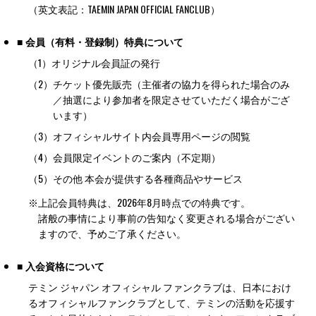
（英文表記：TAEMIN JAPAN OFFICIAL FANCLUB）
■ 会員（有料・登録制）特典について
（1）
オリジナル会員証の発行
（2）
チケット優先販売（主催者の協力を得られた場合のみ
／抽選により参加者を限定させていただく場合がござ
います）
（3）
オフィシャルサイト内会員専用ページの閲覧
（4）
会員限定イベントのご案内（不定期）
（5）
その他 本会が提供する各種商品やサービス
※
上記会員特典は、2026年8月時点での特典です。
諸般の事情により事前の告知なく変更される場合がござい
ますので、予めご了承ください。
■ 入会資格について
テミン ジャパン オフィシャル ファンクラブは、日本におけ
るオフィシャルファンクラブとして、テミンの活動を応援す