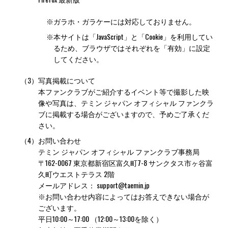
※
ガラホ・ガラケーには対応しておりません。
※
本サイトは「JavaScript」と「Cookie」を利用してい
るため、ブラウザではそれぞれを「有効」に設定
してください。
（3）
写真掲載について
本ファンクラブがご紹介するイベント等で撮影した映
像や写真は、テミン ジャパン オフィシャル ファンクラ
ブに掲載する場合がございますので、予めご了承くだ
さい。
（4）
お問い合わせ
テミン ジャパン オフィシャル ファンクラブ事務局
〒162-0067 東京都新宿区富久町7-8 サンクタス市ヶ谷富
久町ウエストテラス 2階
メールアドレス：
support@taemin.jp
※お問い合わせ内容によってはお答えできない場合が
ございます。
平日10:00～17:00 （12:00～13:00を除く）