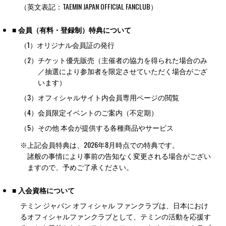
（英文表記：TAEMIN JAPAN OFFICIAL FANCLUB）
■ 会員（有料・登録制）特典について
（1）
オリジナル会員証の発行
（2）
チケット優先販売（主催者の協力を得られた場合のみ
／抽選により参加者を限定させていただく場合がござ
います）
（3）
オフィシャルサイト内会員専用ページの閲覧
（4）
会員限定イベントのご案内（不定期）
（5）
その他 本会が提供する各種商品やサービス
※
上記会員特典は、2026年8月時点での特典です。
諸般の事情により事前の告知なく変更される場合がござい
ますので、予めご了承ください。
■ 入会資格について
テミン ジャパン オフィシャル ファンクラブは、日本におけ
るオフィシャルファンクラブとして、テミンの活動を応援す