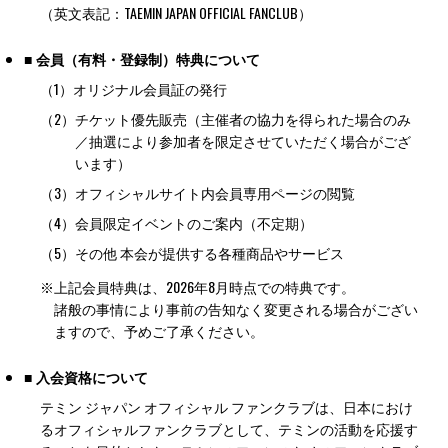
（英文表記：TAEMIN JAPAN OFFICIAL FANCLUB）
■ 会員（有料・登録制）特典について
（1）
オリジナル会員証の発行
（2）
チケット優先販売（主催者の協力を得られた場合のみ
／抽選により参加者を限定させていただく場合がござ
います）
（3）
オフィシャルサイト内会員専用ページの閲覧
（4）
会員限定イベントのご案内（不定期）
（5）
その他 本会が提供する各種商品やサービス
※
上記会員特典は、2026年8月時点での特典です。
諸般の事情により事前の告知なく変更される場合がござい
ますので、予めご了承ください。
■ 入会資格について
テミン ジャパン オフィシャル ファンクラブは、日本におけ
るオフィシャルファンクラブとして、テミンの活動を応援す