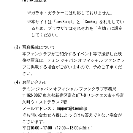
※
ガラホ・ガラケーには対応しておりません。
※
本サイトは「JavaScript」と「Cookie」を利用してい
るため、ブラウザではそれぞれを「有効」に設定
してください。
（3）
写真掲載について
本ファンクラブがご紹介するイベント等で撮影した映
像や写真は、テミン ジャパン オフィシャル ファンクラ
ブに掲載する場合がございますので、予めご了承くだ
さい。
（4）
お問い合わせ
テミン ジャパン オフィシャル ファンクラブ事務局
〒162-0067 東京都新宿区富久町7-8 サンクタス市ヶ谷富
久町ウエストテラス 2階
メールアドレス：
support@taemin.jp
※お問い合わせ内容によってはお答えできない場合が
ございます。
平日10:00～17:00 （12:00～13:00を除く）